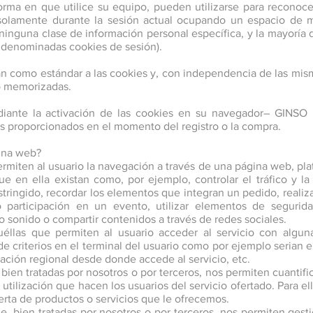
rma en que utilice su equipo, pueden utilizarse para reconocer
solamente durante la sesión actual ocupando un espacio de 
inguna clase de información personal específica, y la mayoría 
as denominadas cookies de sesión).
n como estándar a las cookies y, con independencia de las mism
o memorizadas.
iante la activación de las cookies en su navegador– GINSO n
 proporcionados en el momento del registro o la compra.
gina web?
miten al usuario la navegación a través de una página web, plata
ue en ella existan como, por ejemplo, controlar el tráfico y la
stringido, recordar los elementos que integran un pedido, reali
n o participación en un evento, utilizar elementos de seguri
o sonido o compartir contenidos a través de redes sociales.
éllas que permiten al usuario acceder al servicio con algunas
e criterios en el terminal del usuario como por ejemplo serian e
uración regional desde donde accede al servicio, etc.
bien tratadas por nosotros o por terceros, nos permiten cuantific
a utilización que hacen los usuarios del servicio ofertado. Para 
erta de productos o servicios que le ofrecemos.
e, bien tratadas por nosotros o por terceros, nos permiten gesti