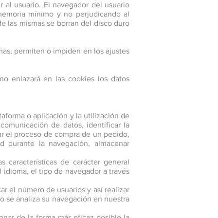
 al usuario. El navegador del usuario
memoria mínimo y no perjudicando al
de las mismas se borran del disco duro
as, permiten o impiden en los ajustes
o enlazará en las cookies los datos
forma o aplicación y la utilización de
 comunicación de datos, identificar la
zar el proceso de compra de un pedido,
dad durante la navegación, almacenar
 características de carácter general
l idioma, el tipo de navegador a través
ar el número de usuarios y así realizar
ello se analiza su navegación en nuestra
onar de la forma más eficaz posible la