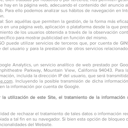
que hay en la página web, adecuando el contenido del anuncio al 
b. Para ello podemos analizar sus hábitos de navegación en In
ón.
 Son aquéllas que permiten la gestión, de la forma más eficaz 
do en una página web, aplicación o plataforma desde la que prest
ento de los usuarios obtenida a través de la observación con
specífico para mostrar publicidad en función del mismo.
 puede utilizar servicios de terceros que, por cuenta de GIN
e del usuario y para la prestacion de otros servicios relacionad
 Google Analytics, un servicio analítico de web prestado por Goo
hitheatre Parkway, Mountain View, California 94043. Para la 
rmación, incluida la dirección IP del usuario, que será transmit
le.com
. Incluyendo la posible transmisión de dicha informació
en la información por cuenta de Google.
la utilización de este Site, el tratamiento de la información
idad de rechazar el tratamiento de tales datos o información 
opiada a tal fin en su navegador. Si bien esta opción de bloque
uncionalidades del Website.