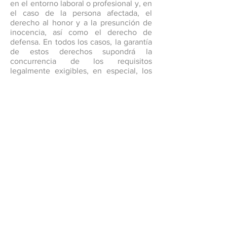
en el entorno laboral o profesional y, en
el caso de la persona afectada, el
derecho al honor y a la presunción de
inocencia, así como el derecho de
defensa. En todos los casos, la garantía
de estos derechos supondrá la
concurrencia de los requisitos
legalmente exigibles, en especial, los
exigidos por la Ley 2/2023, de 20 de
febrero.
14.
Cualquier incumplimiento de la
presente Política, y de las normas que la
desarrollen, podrá ser objeto de las
sanciones disciplinarias-laborales o de
la naturaleza que corresponda, en
función de la relación jurídica
establecida y de las circunstancias
concurrentes, sin perjuicio de lo
eventual aplicación del régimen
sancionador de la Ley 2/2023, de 20 de
febrero.
15.
La información sobre el Sistema