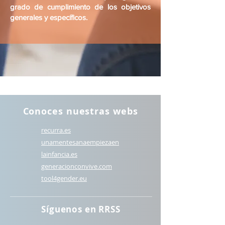
grado de cumplimiento de los objetivos
generales y específicos.
Conoces nuestras webs
recurra.es
unamentesanaempiezaen
lainfancia.es
generacionconvive.com
t
ool4gender.eu
Síguenos en RRSS