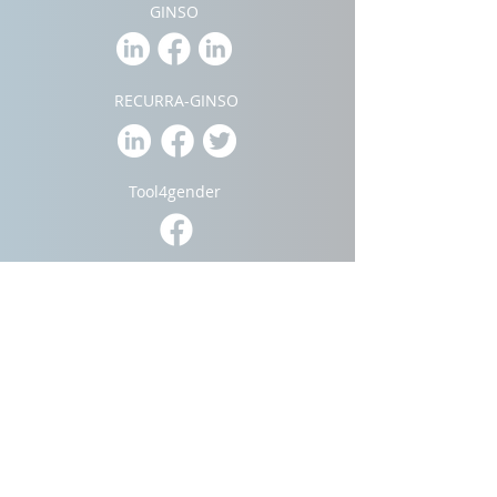
GINSO
RECURRA-GINSO
Tool4gender
Generación Convive
Pacto Mundial