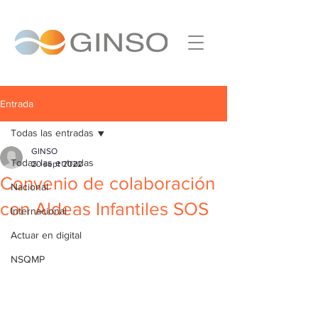
Entrada
Todas las entradas
GINSO
Todas las entradas
20 sept 2022
Convenio de colaboración
Nacional
con Aldeas Infantiles SOS
Internacional
Actuar en digital
NSQMP