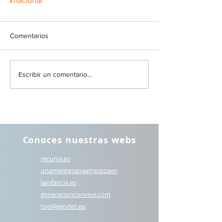
#nacional
Comentarios
Escribir un comentario...
Conoces nuestras webs
recurra.es
unamentesanaempiezaen
lainfancia.es
generacionconvive.com
t
ool4gender.eu