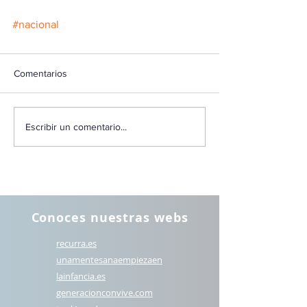
#nacional
Comentarios
Escribir un comentario...
Conoces nuestras webs
recurra.es
unamentesanaempiezaen
lainfancia.es
generacionconvive.com