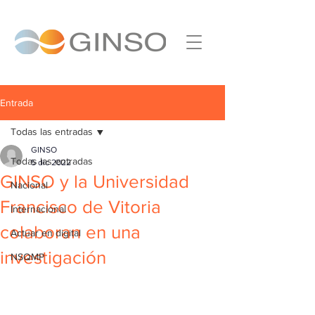
Entrada
Todas las entradas
GINSO
Todas las entradas
5 dic 2022
GINSO y la Universidad
Nacional
Francisco de Vitoria
Internacional
colaboran en una
Actuar en digital
investigación
NSQMP