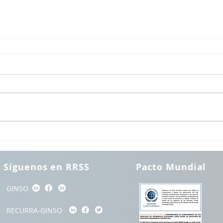
Síguenos en RRSS
Pacto Mundial
GINSO
RECURRA-GINSO