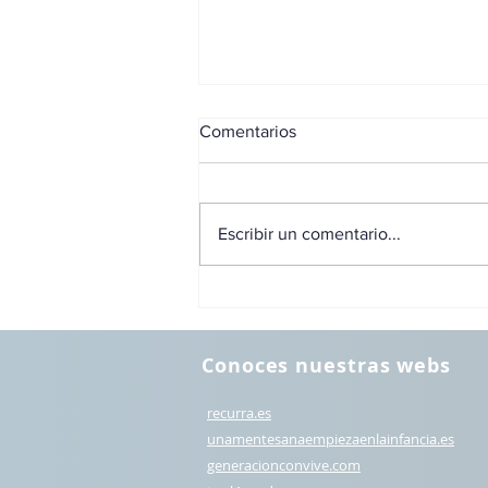
Comentarios
Escribir un comentario...
Conoces nuestras webs
recurra.es
unamentesanaempiezaenlainfancia.es
generacionconvive.com