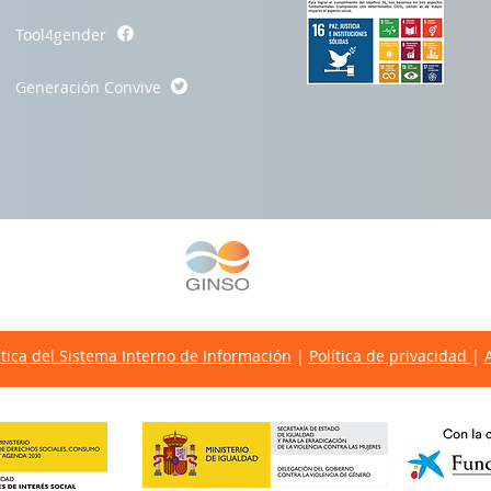
Tool4gender
Generación Convive
ítica del Sistema Interno de Información
|
Política de privacidad
|