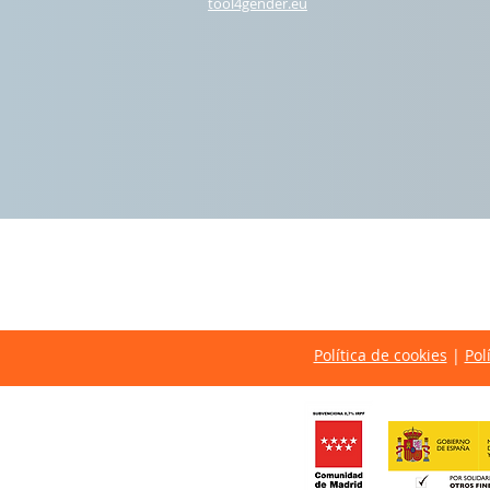
t
ool4gender.eu
Política de cookies
|
Pol