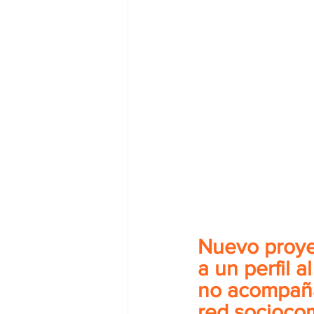
Nuevo proye
a un perfil a
no acompañad
red socioco