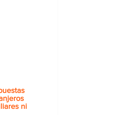
puestas 
anjeros 
iares ni 