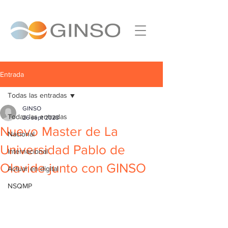
Entrada
Todas las entradas
GINSO
Todas las entradas
26 sept 2023
Nuevo Master de La
Nacional
Universidad Pablo de
Internacional
Olavide junto con GINSO
Actuar en digital
NSQMP