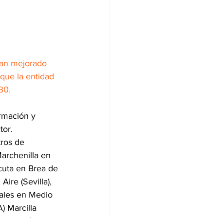
han mejorado 
que la entidad 
30. 
rmación y 
tor.
ros de 
Marchenilla en 
cuta en Brea de 
ire (Sevilla), 
iales en Medio 
) Marcilla 