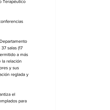
ro Terapéutico 
onferencias 
l Departamento 
37 salas (17 
ermitido a más 
 la relación 
ores y sus 
mación reglada y 
ntiza el 
templados para 