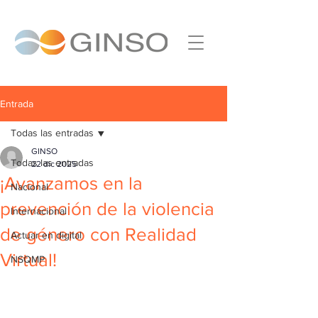
Entrada
Todas las entradas
GINSO
Todas las entradas
22 dic 2025
¡Avanzamos en la
Nacional
prevención de la violencia
Internacional
de género con Realidad
Actuar en digital
Virtual!
NSQMP