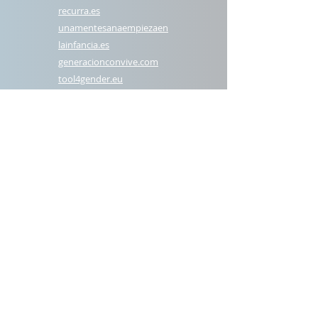
recurra.es
unamentesanaempiezaen
lainfancia.es
generacionconvive.com
t
ool4gender.eu
Síguenos en RRSS
GINSO
RECURRA-GINSO
Tool4gender